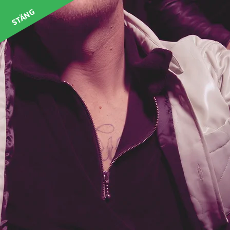
STÄNG
STARTSIDA
Kontakt
Har du frågor så tveka inte att
kontakta oss på info@hknoje.se