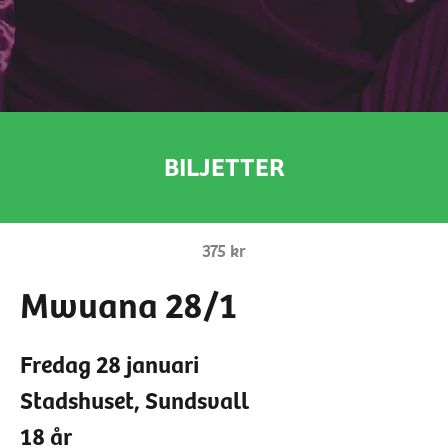
info@hknoje.se
Facebook
BILJETTER
Instagram
375 kr
Mwuana 28/1
Fredag 28 januari
Stadshuset, Sundsvall
18 år