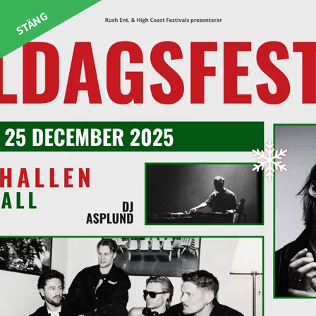
STÄNG
STARTSIDA
Kontakt
Har du frågor så tveka inte att
kontakta oss på info@hknoje.se