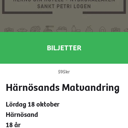
info@hknoje.se
Facebook
BILJETTER
Instagram
595kr
Härnösands Matvandring
Lördag 18 oktober
Härnösand
18 år