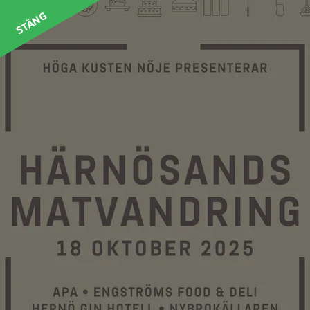
STÄNG
STARTSIDA
Kontakt
Har du frågor så tveka inte att
kontakta oss på info@hknoje.se