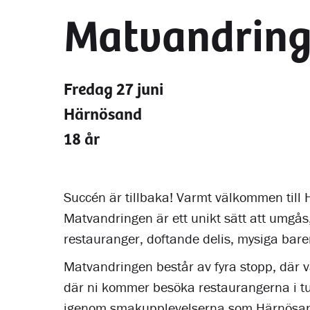
Matvandrin
Fredag 27 juni
Härnösand
18 år
Succén är tillbaka! Varmt välkommen till
Matvandringen är ett unikt sätt att umgå
restauranger, doftande delis, mysiga bar
Matvandringen består av fyra stopp, där v
där ni kommer besöka restaurangerna i t
igenom smakupplevelserna som Härnösan