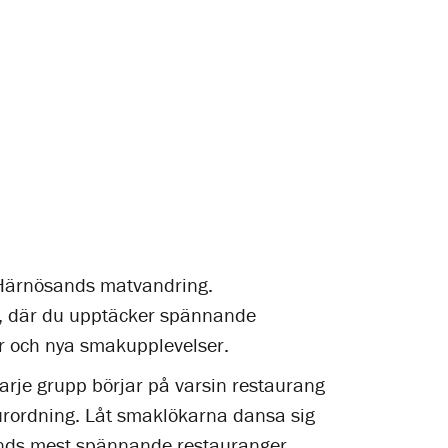
g
 Härnösands matvandring.
s, där du upptäcker spännande
er och nya smakupplevelser.
arje grupp börjar på varsin restaurang
urordning. Låt smaklökarna dansa sig
ds mest spännande restauranger