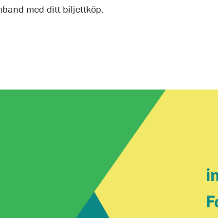
mband med ditt biljettköp.
i
F